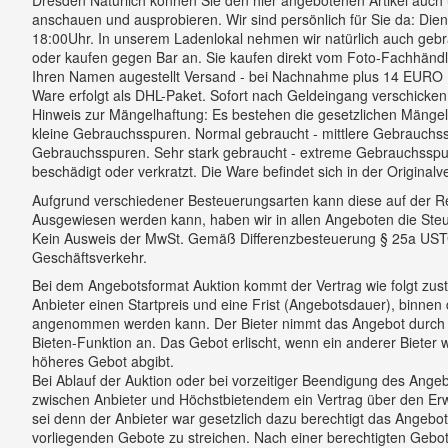
anschauen und ausprobieren. Wir sind persönlich für Sie da: Die
18:00Uhr. In unserem Ladenlokal nehmen wir natürlich auch gebr
oder kaufen gegen Bar an.
Sie kaufen direkt vom Foto-Fachhändl
Ihren Namen augestellt Versand - bei Nachnahme plus 14 EURO Di
Ware erfolgt als DHL-Paket. Sofort nach Geldeingang verschicken w
Hinweis zur Mängelhaftung: Es bestehen die gesetzlichen Mängelh
kleine Gebrauchsspuren. Normal gebraucht - mittlere Gebrauchss
Gebrauchsspuren. Sehr stark gebraucht - extreme Gebrauchsspur
beschädigt oder verkratzt. Die Ware befindet sich in der Original
Aufgrund verschiedener Besteuerungsarten kann diese auf der R
Ausgewiesen werden kann, haben wir in allen Angeboten die Steu
Kein Ausweis der MwSt. Gemäß Differenzbesteuerung § 25a USTG m
Geschäftsverkehr.
Bei dem Angebotsformat Auktion kommt der Vertrag wie folgt zus
Anbieter einen Startpreis und eine Frist (Angebotsdauer), binne
angenommen werden kann. Der Bieter nimmt das Angebot durch 
Bieten-Funktion an. Das Gebot erlischt, wenn ein anderer Bieter
höheres Gebot abgibt.
Bei Ablauf der Auktion oder bei vorzeitiger Beendigung des Ang
zwischen Anbieter und Höchstbietendem ein Vertrag über den Erw
sei denn der Anbieter war gesetzlich dazu berechtigt das Angeb
vorliegenden Gebote zu streichen. Nach einer berechtigten Ge