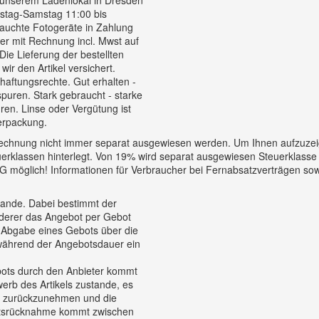
nstag-Samstag 11:00 bis
auchte Fotogeräte in Zahlung
er mit Rechnung incl. Mwst auf
e Lieferung der bestellten
ir den Artikel versichert.
aftungsrechte. Gut erhalten -
puren. Stark gebraucht - starke
en. Linse oder Vergütung ist
verpackung.
echnung nicht immer separat ausgewiesen werden. Um Ihnen aufzuzeige
erklassen hinterlegt. Von 19% wird separat ausgewiesen Steuerklasse
öglich! Informationen für Verbraucher bei Fernabsatzverträgen sowi
tande. Dabei bestimmt der
n derer das Angebot per Gebot
Abgabe eines Gebots über die
 während der Angebotsdauer ein
ebots durch den Anbieter kommt
erb des Artikels zustande, es
ot zurückzunehmen und die
botsrücknahme kommt zwischen