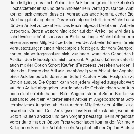
dem Mitglied, das nach Ablauf der Auktion aufgrund der Gebots
Höchstbietender ist und dem Anbieter kein Vertrag zustande. Anb
können sich einigen, dass ein Vertrag zustande kommt. Jeder Biet
Maximalgebot abgeben. Das Maximalgebot stellt den Höchstbetrag d
für den Artikel zu bezahlen. Das Maximalgebot bleibt dem Anbiet
verborgen. Bieten weitere Mitglieder auf den Artikel, so wird das
schrittweise erhöht, sodass der Bieter so lange Höchstbietender b
einem anderen Mitglied überboten wurde. Anbieter können für ei
Voraussetzungen einen Mindestpreis festlegen, der vom Startpreis
kommt ein Vertragsschluss nicht zustande, wenn das Gebot des H
Auktion den Mindestpreis nicht erreicht. Angebote können unter
auch mit der Option Sofort-Kaufen (Festpreis) versehen werden. 
über den Erwerb des Artikels unabhängig vom Ablauf der Angebo
einer Auktion bereits dann zum Sofort-Kaufen-Preis (Festpreis) z
Option ausübt.
Die Option kann von jedem Mitglied ausgeübt wer
auf den Artikel abgegeben wurde oder die Gebote einen vom Anbi
noch nicht erreicht haben. Beim Angebotsformat Sofort-Kaufen ko
zustande: Stellt ein Anbieter einen Artikel im Angebotsformat Sofor
verbindliches Angebot ab, dass andere Mitglieder den Artikel z
erwerben können. Der Vertragsschluss kommt zustande, wenn ein 
Sofort-Kaufen anklickt und den Vorgang bestätigt. Beim Angebotsf
Verbindung mit der Option Preis vorschlagen kommt der Vertrag w
Kategorien kann der Anbieter sein Angebot mit der Option Preis 