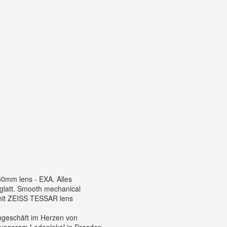
0mm lens - EXA. Alles
 glatt. Smooth mechanical
 mit ZEISS TESSAR lens
hgeschäft im Herzen von
 unserem Ladenlokal in Dresden