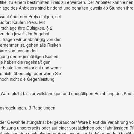
ikel zu einem bestimmten Preis zu erwerben. Der Anbieter kann eine
äge des Anbieters sind bindend und behalten jeweils 48 Stunden ihre G
sent über den Preis einigen, sei
ofort-Kaufen-Preis. Mit
schläge ihre Gültigkeit. § 2
 zu den jeweils im Angebot
, tragen wir unabhängig von der
ernehmer ist, gehen alle Risiken
Ware von uns an den
ragung der regelmäßigen Kosten
ie haben die regelmäßigen
 bestellten entspricht und wenn
 nicht übersteigt oder wenn Sie
noch nicht die Gegenleistung
rte Ware bleibt bis zur vollständigen und endgültigen Bezahlung des K
ungsregelungen. B Regelungen
r Gewährleistungsfrist bei gebrauchter Ware bleibt die Verjährung v
erletzung unsererseits oder auf einer vorsätzlichen oder fahrlässigen Pf
bhängig von den nachfolgenden Regelungen zur Verkürzung der Gewährle