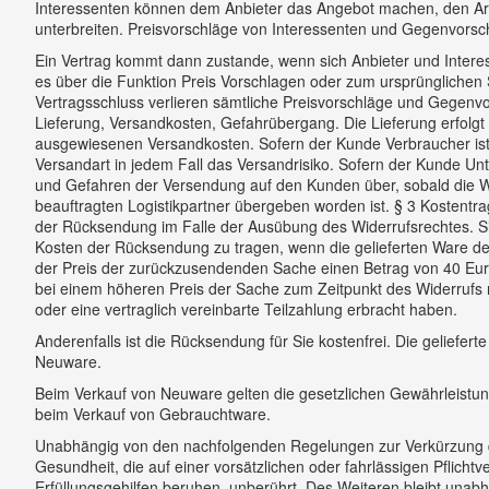
Interessenten können dem Anbieter das Angebot machen, den Art
unterbreiten. Preisvorschläge von Interessenten und Gegenvorschl
Ein Vertrag kommt dann zustande, wenn sich Anbieter und Interes
es über die Funktion Preis Vorschlagen oder zum ursprünglichen S
Vertragsschluss verlieren sämtliche Preisvorschläge und Gegenvor
Lieferung, Versandkosten, Gefahrübergang. Die Lieferung erfolgt
ausgewiesenen Versandkosten. Sofern der Kunde Verbraucher ist
Versandart in jedem Fall das Versandrisiko. Sofern der Kunde Unt
und Gefahren der Versendung auf den Kunden über, sobald die 
beauftragten Logistikpartner übergeben worden ist. § 3 Kostent
der Rücksendung im Falle der Ausübung des Widerrufsrechtes. S
Kosten der Rücksendung zu tragen, wenn die gelieferten Ware der
der Preis der zurückzusendenden Sache einen Betrag von 40 Euro
bei einem höheren Preis der Sache zum Zeitpunkt des Widerrufs 
oder eine vertraglich vereinbarte Teilzahlung erbracht haben.
Anderenfalls ist die Rücksendung für Sie kostenfrei. Die geliefe
Neuware.
Beim Verkauf von Neuware gelten die gesetzlichen Gewährleist
beim Verkauf von Gebrauchtware.
Unabhängig von den nachfolgenden Regelungen zur Verkürzung de
Gesundheit, die auf einer vorsätzlichen oder fahrlässigen Pflichtv
Erfüllungsgehilfen beruhen, unberührt. Des Weiteren bleibt una