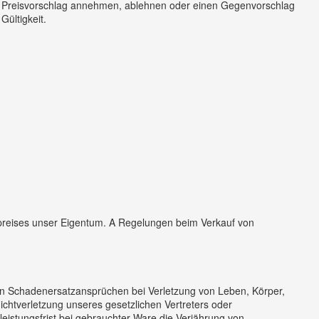
n Preisvorschlag annehmen, ablehnen oder einen Gegenvorschlag
ültigkeit.
aufpreises unser Eigentum. A Regelungen beim Verkauf von
on Schadenersatzansprüchen bei Verletzung von Leben, Körper,
lichtverletzung unseres gesetzlichen Vertreters oder
istungsfrist bei gebrauchter Ware die Verjährung von