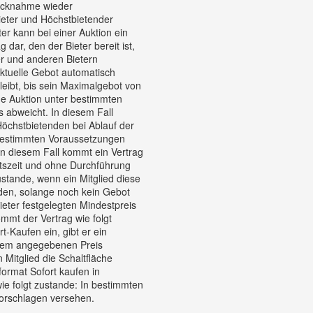
rücknahme wieder
ieter und Höchstbietender
er kann bei einer Auktion ein
ar, den der Bieter bereit ist,
er und anderen Bietern
 aktuelle Gebot automatisch
leibt, bis sein Maximalgebot von
ne Auktion unter bestimmten
 abweicht. In diesem Fall
öchstbietenden bei Ablauf der
 bestimmten Voraussetzungen
In diesem Fall kommt ein Vertrag
tszeit und ohne Durchführung
ustande, wenn ein Mitglied diese
den, solange noch kein Gebot
eter festgelegten Mindestpreis
mmt der Vertrag wie folgt
t-Kaufen ein, gibt er ein
u dem angegebenen Preis
Mitglied die Schaltfläche
ormat Sofort kaufen in
ie folgt zustande: In bestimmten
vorschlagen versehen.