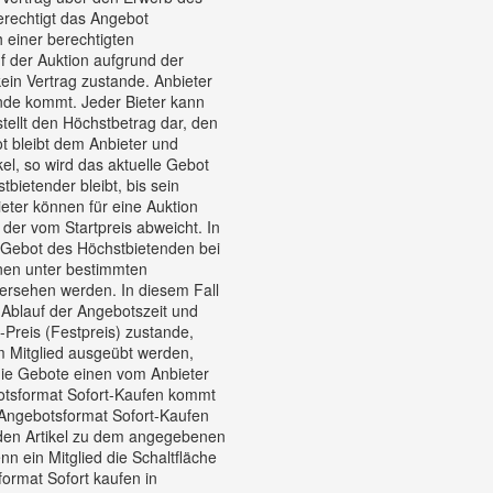
erechtigt das Angebot
 einer berechtigten
 der Auktion aufgrund der
in Vertrag zustande. Anbieter
ande kommt. Jeder Bieter kann
ellt den Höchstbetrag dar, den
ot bleibt dem Anbieter und
kel, so wird das aktuelle Gebot
bietender bleibt, bis sein
ter können für eine Auktion
der vom Startpreis abweicht. In
 Gebot des Höchstbietenden bei
nnen unter bestimmten
versehen werden. In diesem Fall
Ablauf der Angebotszeit und
Preis (Festpreis) zustande,
m Mitglied ausgeübt werden,
die Gebote einen vom Anbieter
botsformat Sofort-Kaufen kommt
im Angebotsformat Sofort-Kaufen
r den Artikel zu dem angegebenen
 ein Mitglied die Schaltfläche
ormat Sofort kaufen in