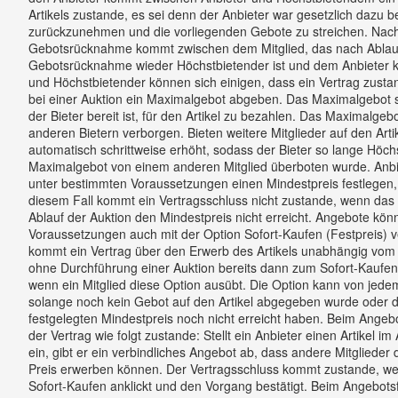
Artikels zustande, es sei denn der Anbieter war gesetzlich dazu b
zurückzunehmen und die vorliegenden Gebote zu streichen. Nach
Gebotsrücknahme kommt zwischen dem Mitglied, das nach Ablauf
Gebotsrücknahme wieder Höchstbietender ist und dem Anbieter ke
und Höchstbietender können sich einigen, dass ein Vertrag zust
bei einer Auktion ein Maximalgebot abgeben. Das Maximalgebot st
der Bieter bereit ist, für den Artikel zu bezahlen. Das Maximalgeb
anderen Bietern verborgen. Bieten weitere Mitglieder auf den Arti
automatisch schrittweise erhöht, sodass der Bieter so lange Höchst
Maximalgebot von einem anderen Mitglied überboten wurde. Anbie
unter bestimmten Voraussetzungen einen Mindestpreis festlegen, 
diesem Fall kommt ein Vertragsschluss nicht zustande, wenn das
Ablauf der Auktion den Mindestpreis nicht erreicht. Angebote kö
Voraussetzungen auch mit der Option Sofort-Kaufen (Festpreis) 
kommt ein Vertrag über den Erwerb des Artikels unabhängig vom 
ohne Durchführung einer Auktion bereits dann zum Sofort-Kaufen-
wenn ein Mitglied diese Option ausübt. Die Option kann von jede
solange noch kein Gebot auf den Artikel abgegeben wurde oder 
festgelegten Mindestpreis noch nicht erreicht haben. Beim Ange
der Vertrag wie folgt zustande: Stellt ein Anbieter einen Artikel 
ein, gibt er ein verbindliches Angebot ab, dass andere Mitgliede
Preis erwerben können. Der Vertragsschluss kommt zustande, wenn
Sofort-Kaufen anklickt und den Vorgang bestätigt. Beim Angebotsf