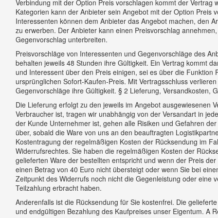
Verbindung mit der Option Preis vorschlagen kommt der Vertrag w
Kategorien kann der Anbieter sein Angebot mit der Option Preis 
Interessenten können dem Anbieter das Angebot machen, den Art
zu erwerben. Der Anbieter kann einen Preisvorschlag annehmen,
Gegenvorschlag unterbreiten.
Preisvorschläge von Interessenten und Gegenvorschläge des Anb
behalten jeweils 48 Stunden ihre Gültigkeit. Ein Vertrag kommt d
und Interessent über den Preis einigen, sei es über die Funktion
ursprünglichen Sofort-Kaufen-Preis. Mit Vertragsschluss verliere
Gegenvorschläge ihre Gültigkeit. § 2 Lieferung, Versandkosten, 
Die Lieferung erfolgt zu den jeweils im Angebot ausgewiesenen 
Verbraucher ist, tragen wir unabhängig von der Versandart in jed
der Kunde Unternehmer ist, gehen alle Risiken und Gefahren de
über, sobald die Ware von uns an den beauftragten Logistikpartn
Kostentragung der regelmäßigen Kosten der Rücksendung im Fal
Widerrufsrechtes. Sie haben die regelmäßigen Kosten der Rücks
gelieferten Ware der bestellten entspricht und wenn der Preis d
einen Betrag von 40 Euro nicht übersteigt oder wenn Sie bei ei
Zeitpunkt des Widerrufs noch nicht die Gegenleistung oder eine ve
Teilzahlung erbracht haben.
Anderenfalls ist die Rücksendung für Sie kostenfrei. Die gelieferte
und endgültigen Bezahlung des Kaufpreises unser Eigentum. A 