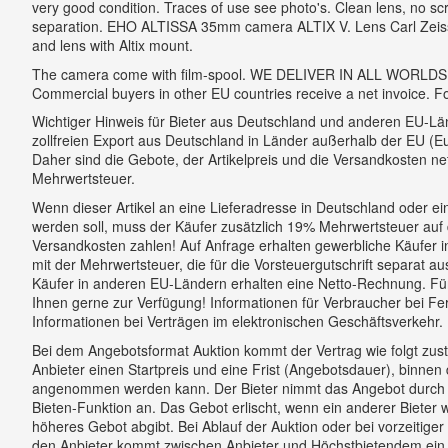
very good condition.
Traces of use see photo's. Clean lens, no sc
separation. EHO ALTISSA 35mm camera ALTIX V. Lens Carl Ze
and lens with Altix mount.
The camera come with film-spool. WE DELIVER IN ALL WORLD
Commercial buyers in other EU countries receive a net invoice. F
Wichtiger Hinweis für Bieter aus Deutschland und anderen EU-Länd
zollfreien Export aus Deutschland in Länder außerhalb der EU (
Daher sind die Gebote, der Artikelpreis und die Versandkosten ne
Mehrwertsteuer.
Wenn dieser Artikel an eine Lieferadresse in Deutschland oder 
werden soll, muss der Käufer zusätzlich 19% Mehrwertsteuer auf d
Versandkosten zahlen! Auf Anfrage erhalten gewerbliche Käufer 
mit der Mehrwertsteuer, die für die Vorsteuergutschrift separat a
Käufer in anderen EU-Ländern erhalten eine Netto-Rechnung. Für
Ihnen gerne zur Verfügung! Informationen für Verbraucher bei F
Informationen bei Verträgen im elektronischen Geschäftsverkehr.
Bei dem Angebotsformat Auktion kommt der Vertrag wie folgt zus
Anbieter einen Startpreis und eine Frist (Angebotsdauer), binne
angenommen werden kann. Der Bieter nimmt das Angebot durch 
Bieten-Funktion an. Das Gebot erlischt, wenn ein anderer Bieter
höheres Gebot abgibt. Bei Ablauf der Auktion oder bei vorzeitig
den Anbieter kommt zwischen Anbieter und Höchstbietendem ein 