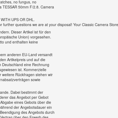
ratches, no fungus, no
iss TESSAR 50mm F/2.8. Camera
S WITH UPS OR DHL.
or further questions we are at your disposal! Your Classic Camera Sto
ern. Dieser Artikel ist für den
Europäische Union) vorgesehen.
tto und enthalten keine
einem anderen EU-Land versandt
en Artikelpreis und auf die
in Deutschland eine Rechnung
usgewiesen ist. Kommerzielle
 weitere Rückfragen stehen wir
ernabsatzverträgen sowie
tande. Dabei bestimmt der
n derer das Angebot per Gebot
Abgabe eines Gebots über die
 während der Angebotsdauer ein
er Beendigung des Angebots durch
Vertrag über den Erwerb des